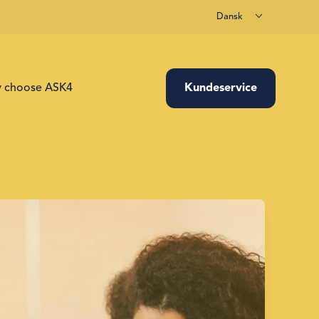
Dansk
rfor vælge ASK4?
Kundeservice