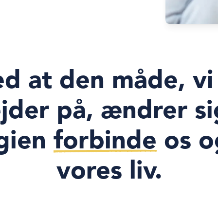
ed at den måde, vi
jder på, ændrer sig
gien
forbinde
os o
vores liv.