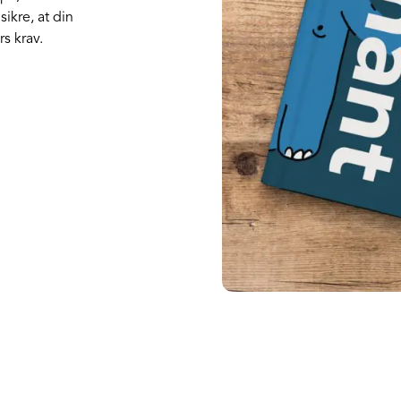
ikre, at din
s krav.