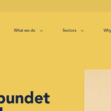
Hvad vi gør
Sektorer
Hvo
bundet