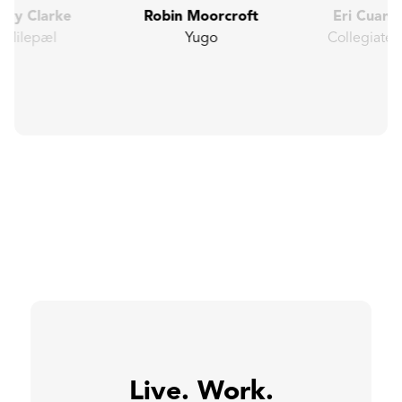
ary Clarke
Robin Moorcroft
Eri Cuana
Milepæl
Yugo
Collegiate
Live. Work.