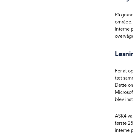
På grund
område. 
interne 
overvåge
Løsni
For at o
tæt samm
Dette om
Microsof
blev ins
ASK4 var
første 2
interne 