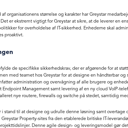
 af organisationens størrelse og karakter har Greystar medarbej
Det er ekstremt vigtigt for Greystar at sikre, at de leverer en 
politikker for overholdelse af IT-sikkerhed. Enhederne skal admini
s proaktivt.
ngen
pfylde de specifikke sikkerhedskrav, der er afgørende for at 
en med teamet hos Greystar for at designe en håndterbar og sk
fatter administration og overvågning af alle brugere og enhede
t Endpoint Management samt levering af en ny cloud VoIP-telef
talleret nye routere, firewalls og switche på stedet, samtidig 
 i stand til at designe og udrulle denne løsning samt overtage 
5 Greystar Property-sites fra den etablerede britiske IT-leverand
projekttidslinjer. Denne agile design- og leveringsmodel gør det 