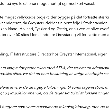
uktur på nye lokationer meget hurtigt og med kort varsel.
tte meget vellykkede projekt, der bygger på det fortsatte stærk
evet migreret, da Greystar udvider sin portefølje i Storbritannien
ken Irland, Holland, Tyskland og Østrig, er nu ved at blive overf
tter over 50 sites i fem lande for Greystar og vil fortsætte med
ng, IT Infrastructure Director hos Greystar International, siger:
er et langvarigt partnerskab med ASK4, der leverer en administre
pæiske sites, var det en nem beslutning at vælge at arbejde 
alene leverer de de rigtige IT-løsninger til vores organisation, 
igt og imødekommende, og de tager sig tid til at forklare tingene
 fungerer som vores outsourcede teknologiafdeling, men de fre