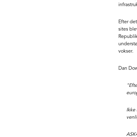
infrastr
Efter de
sites bl
Republik
understø
vokser.
Dan Dowli
"
Eft
euro
Ikke 
venl
ASK4