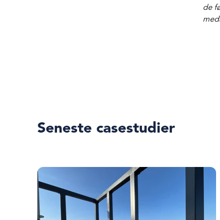
de fø
meda
Seneste casestudier