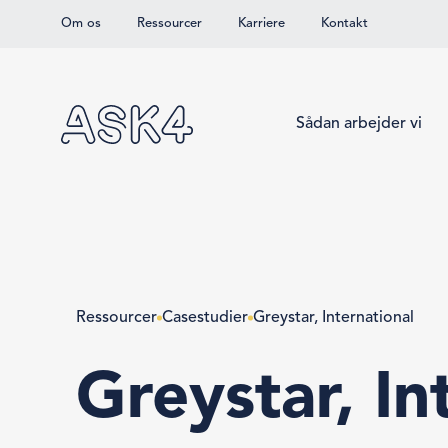
Om os
Ressourcer
Karriere
Kontakt
Spring til hovedindhold
Sådan arbejder vi
Ressourcer
Casestudier
Greystar, International
Greystar, In