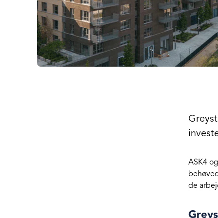
Greyst
investe
ASK4 o
behøvede
de arbejd
Greys