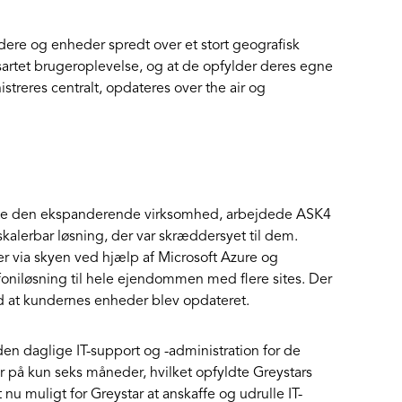
dere og enheder spredt over et stort geografisk
ensartet brugeroplevelse, og at de opfylder deres egne
streres centralt, opdateres over the air og
støtte den ekspanderende virksomhed, arbejdede ASK4
alerbar løsning, der var skræddersyet til dem.
r via skyen ved hjælp af Microsoft Azure og
oniløsning til hele ejendommen med flere sites. Der
med at kundernes enheder blev opdateret.
den daglige IT-support og -administration for de
ør på kun seks måneder, hvilket opfyldte Greystars
nu muligt for Greystar at anskaffe og udrulle IT-