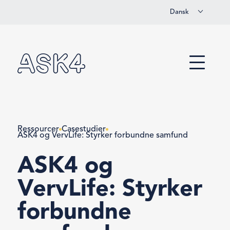
Dansk
Spring til hovedindhold
Menu
Ressourcer
Casestudier
ASK4 og VervLife: Styrker forbundne samfund
ASK4 og
VervLife: Styrker
forbundne